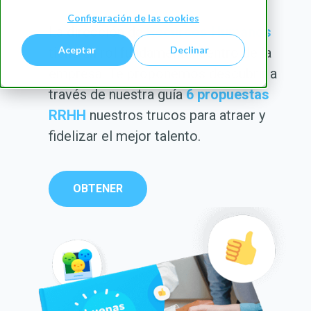
Configuración de las cookies
La dirección de
Recursos Humanos
Aceptar
Declinar
tiene un rol fundamental dentro de la
empresa. Te proponemos descubrir a
través de nuestra guía
6 propuestas
RRHH
nuestros trucos para atraer y
fidelizar el mejor talento.
OBTENER