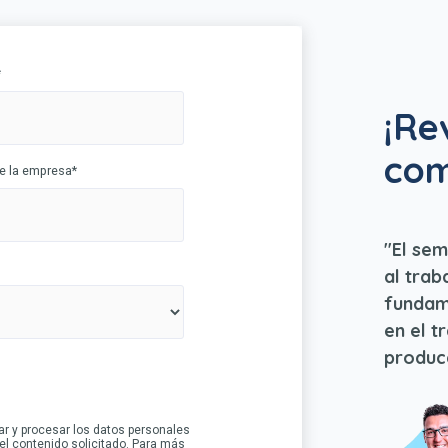
*
¡Re
com
e la empresa
*
"El sem
al trab
fundame
en el t
producc
nar y procesar los datos personales
 el contenido solicitado. Para más