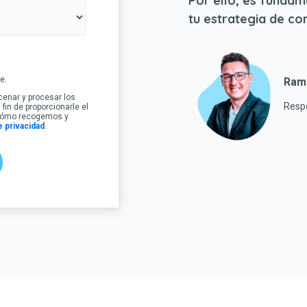
Por ello, es fundam
tu estrategia de co
e.
Ram
acenar y procesar los
Respo
in de proporcionarle el
 cómo recogemos y
e privacidad
.