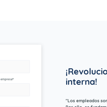
¡Revoluci
interna!
a empresa
*
"Los empleados son 