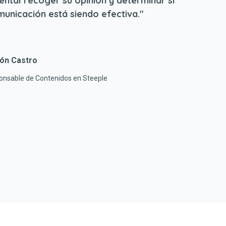
ental recoger su opinión y determinar si
municación está siendo efectiva."
ón Castro
nsable de Contenidos en Steeple