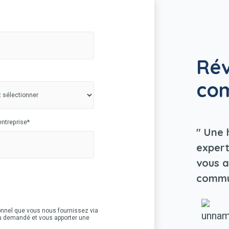
Rév
com
entreprise
*
" Une 
expert
vous a
commu
onnel que vous nous fournissez via
u demandé et vous apporter une