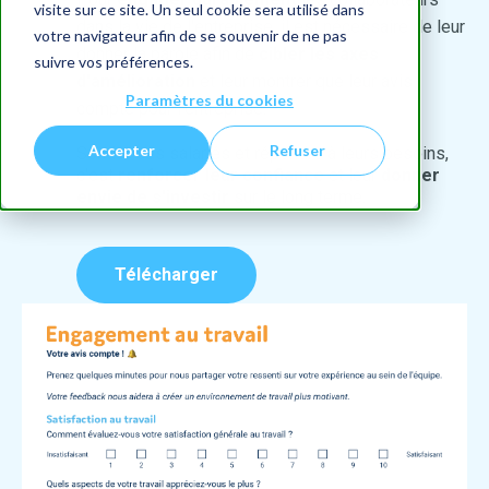
visite sur ce site. Un seul cookie sera utilisé dans
dans la vie de l'entreprise, il est nécessaire de leur
votre navigateur afin de se souvenir de ne pas
donner la parole afin de
cibler les axes
suivre vos préférences.
d'amélioration
et leur montrer que leur avis
Paramètres du cookies
compte pour l'entreprise.
Accepter
Refuser
Sonder ses salariés et répondre à leurs besoins,
c'est
renforcer leur confiance
et leur
donner
envie de s'investir
sur le long terme.
Télécharger