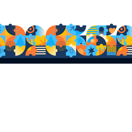
Culture et valeurs d’entreprise
Gestion des carrières
Communication interne
Leadership & management
Qualité de vie au travail
© 2026 Tous droits réservés.