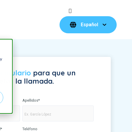
Español
 y
ormulario
para que un
elva la llamada.
Apellidos
*
l
*
Teléfono