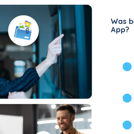
Was b
App?